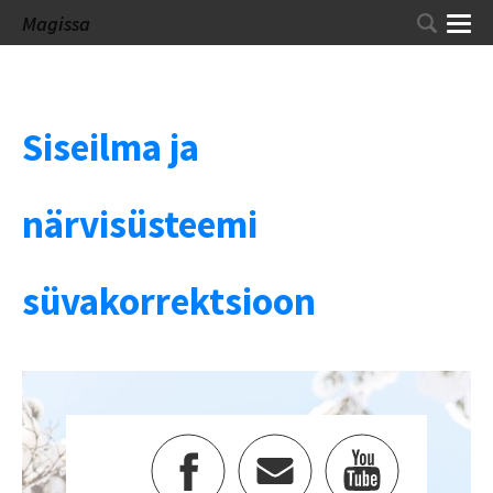
Magissa
Siseilma ja
närvisüsteemi
süvakorrektsioon