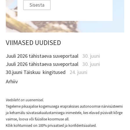
VIIMASED UUDISED
Juuli 2026 tähistaeva suveportaal
30. juuni
Juuli 2026 tähistaeva suveportaal
30. juuni
30.juuni Täiskuu kingitused
24. juuni
Arhiiv
Veebileht on uuenemisel.
Tegeleme pikaajalise kogemusega erapraksises autonoomse närvisüsteemi
ja kehamälu süvatasakaalustamisega inimestele, kes elavad püsivalt kõrge
vaimse, loova või füüsilise koormuse all.
Kõik kohtumised on 100% privaatsed ja konfidentsiaalsed.